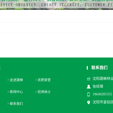
林业灾害调查监测防治
林业工程咨询
林木采伐设计
森林和草原火灾风险普查
候鸟迁移路线评估报告
林业、草原外来入侵物种普查
航
联系我们
沈阳晟晽林业
> 走进晟晽
> 资质荣誉
张经理
> 新闻中心
> 招贤纳士
18640285355
沈阳市皇姑区文
> 联系我们