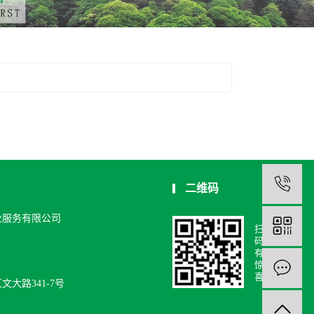
1
二维码
服务有限公司
扫
码
有
惊
喜
大路341-7号