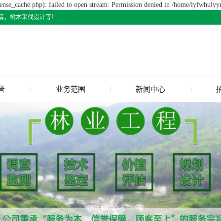
nse_cache.php): failed to open stream: Permission denied in /home/lyfwhuly
请，树木采伐设计等！
誉
业务范围
新闻中心
质
占用林地申请
公司新闻
林业调查规划设计
行业新闻
林业专项核查
常见问题
森林资源资产价格评估
林业技术鉴定
造林工程规划设计