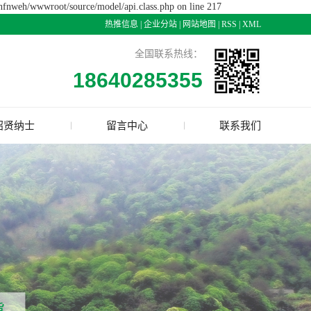
ynfnweh/wwwroot/source/model/api.class.php on line 217
热推信息
|
企业分站
|
网站地图
|
RSS
|
XML
全国联系热线：
18640285355
招贤纳士
留言中心
联系我们
招贤纳士